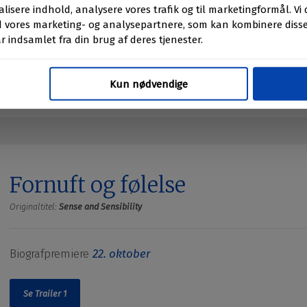
dem til den næste World Warrior Tournament, hvor næver, skæbne og r
Se Trailer 1
Fornuft og følelse
Originaltitel:
Sense and Sensibility
Biografpremiere
22. oktober
Se Trailer 1