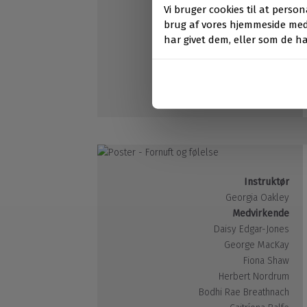
Joe Anoa'i
Eric André
Andrew Schulz
Mel Jarnson
Længde
min
Film- og Mediaserver
Instruktør
Georgia Oakley
Medvirkende
Daisy Edgar-Jones
George MacKay
Fiona Shaw
Herbert Nordrum
Bodhi Rae Breathnach