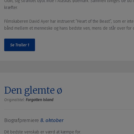
Odin, sig strandet dybt inde i Alaskas ødemark. Sammen tvinges de ud 
kræfter.
Filmskaberen David Ayer har instrueret ”Heart of the Beast”, som er inte
bånd mellem et menneske og hans bedste ven, mens de står over for de
Se Trailer 1
Den glemte ø
Originaltitel:
Forgotten Island
Biografpremiere
8. oktober
Dit bedste venskab er værd at kæmpe for.