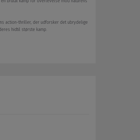
i en brutal kamp for overlevelse mod naturens
ns action-thriller, der udforsker det ubrydelige
res hidtil største kamp.