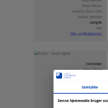
Sean Kaufman
Travis Nelson
Arabella Olivia Clark
Hayley Spelman
Længde
min
Film- og Mediaserver
Instruktør
Kitao Sakurai
Medvirkende
David Dastmalchian
Jason Momoa
Noah Centineo
50 Cent
Andrew Koji