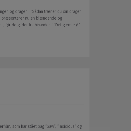
gen og dragen i ”Sådan træner du din drage”,
t”, præsenterer nu en blændende og
, før de glider fra hinanden i ”Det glemte ø”.
film, som har stået bag ”Saw”, ”Insidious” og