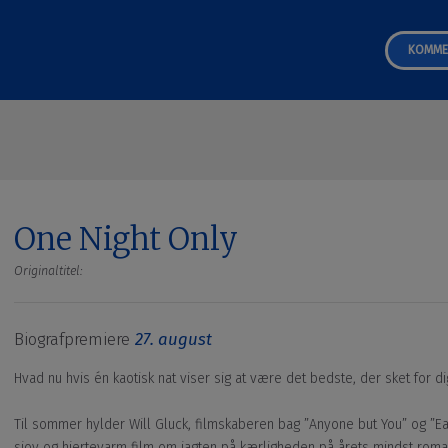
KOMME
One Night Only
Originaltitel:
Biografpremiere
27. august
Hvad nu hvis én kaotisk nat viser sig at være det bedste, der sket for di
Til sommer hylder Will Gluck, filmskaberen bag ”Anyone but You” og ”E
sjov og hjertevarm film om jagten på kærligheden på årets mindst roman