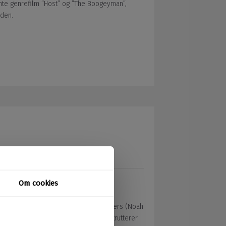
ante genrefilm ”Host” og ”The Boogeyman”,
rden.
 Fighters Ryu (Andrew Koji) og Ken Masters (Noah
 mystiske Chun Li (Callina Liang) rekrutterer