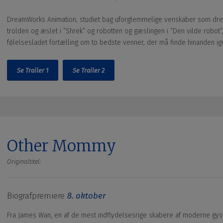
DreamWorks Animation, studiet bag uforglemmelige venskaber som dren
trolden og æslet i ”Shrek” og robotten og gæslingen i ”Den vilde robo
følelsesladet fortælling om to bedste venner, der må finde hinanden igen
Se Trailer 1
Se Trailer 2
Other Mommy
Originaltitel:
Biografpremiere
8. oktober
Fra James Wan, en af de mest indflydelsesrige skabere af moderne gyser