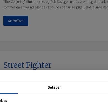
”The Conjuring” filmserierne, og Rob Savage, instruktøren bag de mark
kommer en skrækindjagende rejse ind i den unge pige Belas dunkle ve
Se Trailer 1
Street Fighter
Originaltitel:
Biografpremiere
15. oktober
“Street Fighter” udspiller sig i 1993, hvor de tidligere allierede Street
Centineo) er gledet fra hinanden. Men kampen kalder nok en gang, da den