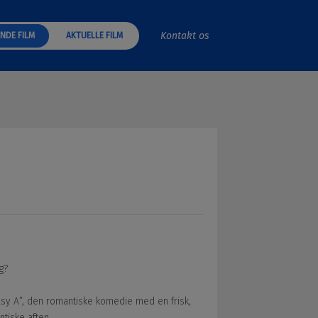
Kontakt os
NDE FILM
AKTUELLE FILM
g?
asy A”, den romantiske komedie med en frisk,
tiske aften.