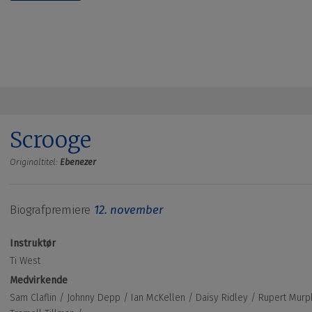
Scrooge
Originaltitel:
Ebenezer
Biografpremiere
12. november
Instruktør
Ti West
Medvirkende
Sam Claflin /
Johnny Depp /
Ian McKellen /
Daisy Ridley /
Rupert Murp